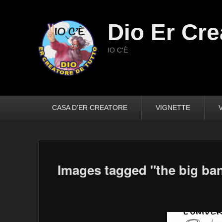
Dio Er Cre
IO C'È
Primary
CASA D’ER CREATORE
VIGNETTE
menu
Images tagged "the big ba